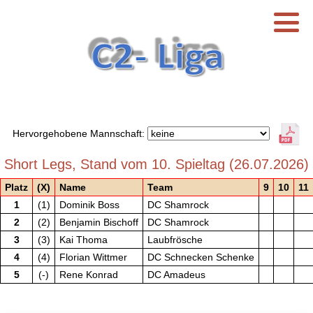
Hervorgehobene Mannschaft:
Short Legs, Stand vom 10. Spieltag (26.07.2026)
Platz
(X)
Name
Team
9
10
11
1
(1)
Dominik Boss
DC Shamrock
2
(2)
Benjamin Bischoff
DC Shamrock
3
(3)
Kai Thoma
Laubfrösche
4
(4)
Florian Wittmer
DC Schnecken Schenke
5
(-)
Rene Konrad
DC Amadeus